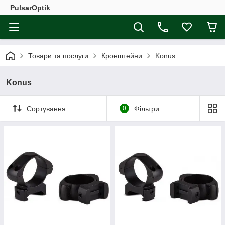
PulsarOptik
Товари та послуги
Кронштейни
Konus
Konus
Сортування
0
Фільтри