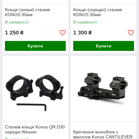
Кільця (низькі) сталеві
Кільця (середні) сталеві
KONUS 30мм
KONUS 30мм
В наявності
В наявності
1 250
1 300
₴
₴
Купити
Купити
Сталеві кільця Konus QR D30
середні Weaver
Кріплення моноблок з
виносом Konus CANTILEVER