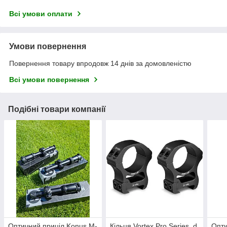
Всі умови оплати
Умови повернення
Повернення товару впродовж 14 днів за домовленістю
Всі умови повернення
Подібні товари компанії
Оптичний приціл Konus M-
Кільця Vortex Pro Series. d
Опти