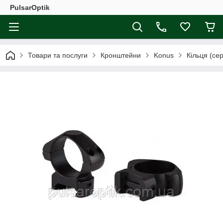
PulsarOptik
Товари та послуги
Кронштейни
Konus
Кільця (се