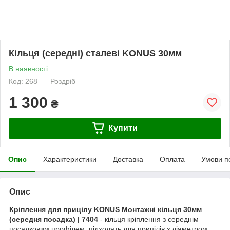
Кільця (середні) сталеві KONUS 30мм
В наявності
Код: 268
Роздріб
1 300
₴
Купити
Опис
Характеристики
Доставка
Оплата
Умови п
Опис
Кріплення для прицілу KONUS Монтажні кільця 30мм
(середня посадка) | 7404
- кільця кріплення з середнім
посадковим профілем, підходять для прицілів з діаметром