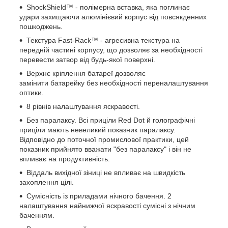
ShockShield™ - полімерна вставка, яка поглинає
удари захищаючи алюмінієвий корпус від повсякденних
пошкоджень.
Текстура Fast-Rack™ - агресивна текстура на
передній частині корпусу, що дозволяє за необхідності
перевести затвор від будь-якої поверхні.
Верхнє кріплення батареї дозволяє
замінити батарейку без необхідності переналаштування
оптики.
8 рівнів налаштування яскравості.
Без паралаксу. Всі приціли Red Dot й голографічні
приціли мають невеликий показник паралаксу.
Відповідно до поточної промислової практики, цей
показник прийнято вважати "без паралаксу" і він не
впливає на продуктивність.
Віддаль вихідної зіниці не впливає на швидкість
захоплення цілі.
Сумісність із приладами нічного бачення. 2
налаштування найнижчої яскравості сумісні з нічним
баченням.