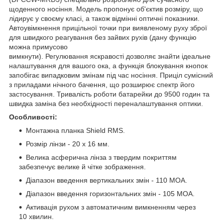
щоденного носіння. Модель пропонує об'єктив розміру, що
лідирує у своєму класі, а також відмінні оптичні показники.
Автоувімкнення прицільної точки при виявленому руху зброї
для швидкого реагування без зайвих рухів (дану функцію
можна примусово
вимкнути). Регулювання яскравості дозволяє знайти ідеальне
налаштування для вашого ока, а функція блокування кнопок
запобігає випадковим змінам під час носіння. Приціл сумісний
з приладами нічного бачення, що розширює спектр його
застосування. Тривалість роботи батарейки до 9500 годин та
швидка заміна без необхідності переналаштування оптики.
Особливості:
Монтажна планка Shield RMS.
Розмір лінзи - 20 х 16 мм.
Велика асферична лінза з твердим покриттям
забезпечує велике й чітке зображення.
Діапазон введення вертикальних змін - 110 MOA.
Діапазон введення горизонтальних змін - 105 MOA.
Активація рухом з автоматичним вимкненням через
10 хвилин.