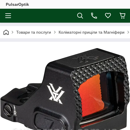
PulsarOptik
Товари та послуги
Коліматорні приціли та Магніфери