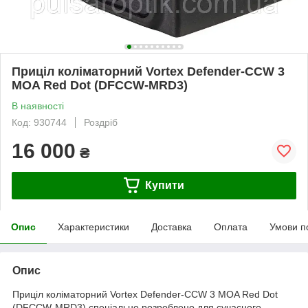
Приціл коліматорний Vortex Defender-CCW 3
MOA Red Dot (DFCCW-MRD3)
В наявності
Код: 930744
Роздріб
16 000
₴
Купити
Опис
Характеристики
Доставка
Оплата
Умови п
Опис
Приціл коліматорний Vortex Defender-CCW 3 MOA Red Dot
(DFCCW-MRD3) спеціально розроблено для сучасного