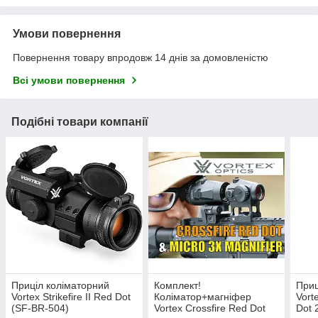
Умови повернення
Повернення товару впродовж 14 днів за домовленістю
Всі умови повернення
Подібні товари компанії
Приціл коліматорний
Комплект!
Приц
Vortex Strikefire II Red Dot
Коліматор+магніфер
Vort
(SF-BR-504)
Vortex Crossfire Red Dot
Dot 