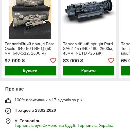
Тепловізійний приціл Pard
Тепловізійний приціл Pard
Тепл
Ocelot 640-50 LRF Q (50
SA62-45 (640х480, 2600м,
Tech
мм, 640х512, 2600 м)
45мм, NETD <25 мК)
мм, 
97 000
83 000
65 
₴
₴
Купити
Купити
Про нас
100% позитивних з 17 відгуків за рік
Працює з 23.02.2020
м. Тернопіль
Тернопіль вул.Симоненка буд.6, Тернопіль, Україна