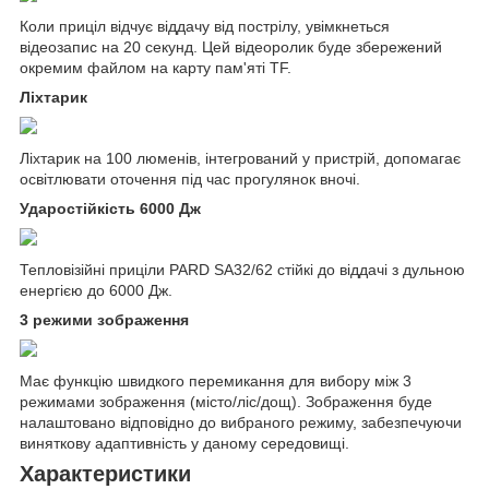
Коли приціл відчує віддачу від пострілу, увімкнеться
відеозапис на 20 секунд. Цей відеоролик буде збережений
окремим файлом на карту пам'яті TF.
Ліхтарик
Ліхтарик на 100 люменів, інтегрований у пристрій, допомагає
освітлювати оточення під час прогулянок вночі.
Ударостійкість 6000 Дж
Тепловізійні приціли PARD SA32/62 стійкі до віддачі з дульною
енергією до 6000 Дж.
3 режими зображення
Має функцію швидкого перемикання для вибору між 3
режимами зображення (місто/ліс/дощ). Зображення буде
налаштовано відповідно до вибраного режиму, забезпечуючи
виняткову адаптивність у даному середовищі.
Характеристики