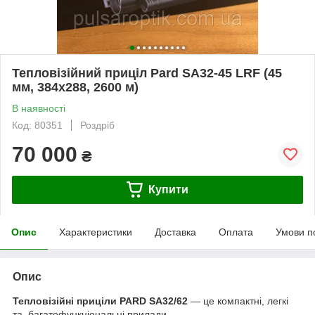
Тепловізійний приціл Pard SA32-45 LRF (45
мм, 384х288, 2600 м)
В наявності
Код: 80351
Роздріб
70 000
₴
Купити
Опис
Характеристики
Доставка
Оплата
Умови п
Опис
Тепловізійні приціли PARD SA32/62
— це компактні, легкі
та багатофункціональні прилади.