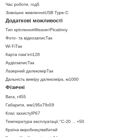
Час роботи, год5
Зовнішнє живленняUSB Type-C
Додаткові можливості
Тип кріпленняWeaver/Picatinny
Фото- та відеозаписТак
Wi FiТак
Карта пам'яті128
АудіозаписТак
Лазерний далекомірТак
Дальність виміру далекоміра, м1000
Фізичні
Вага, г455
Габарити, мм195x79x59
Клас захистуIP67
Температура експлуатації,°C-20 ... +50
Країна виробництваКитай