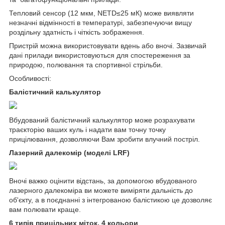
Тепловий сенсор (12 мкм, NETD≤25 мК) може виявляти
незначні відмінності в температурі, забезпечуючи вищу
роздільну здатність і чіткість зображення.
Пристрій можна використовувати вдень або вночі. Зазвичай
дані прилади використовуються для спостереження за
природою, полювання та спортивної стрільби.
Особливості:
Балістичний калькулятор
Вбудований балістичний калькулятор може розрахувати
траєкторію ваших куль і надати вам точну точку
прицілювання, дозволяючи Вам зробити влучний постріл.
Лазерний далекомір (моделі LRF)
Вночі важко оцінити відстань, за допомогою вбудованого
лазерного далекоміра ви можете виміряти дальність до
об'єкту, а в поєднанні з інтегрованою балістикою це дозволяє
вам полювати краще.
6 типів прицільних міток, 4 кольори