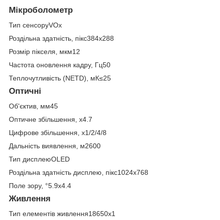
Мікроболометр
Тип сенсоруVOx
Роздільна здатність, пікс384х288
Розмір пікселя, мкм12
Частота оновлення кадру, Гц50
Теплочутливість (NETD), мК≤25
Оптичні
Об'єктив, мм45
Оптичне збільшення, x4.7
Цифрове збільшення, x1/2/4/8
Дальність виявлення, м2600
Тип дисплеюOLED
Роздільна здатність дисплею, пікс1024x768
Поле зору, °5.9x4.4
Живлення
Тип елементів живлення18650х1