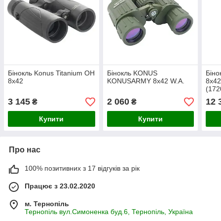
Бінокль Konus Titanium OH
Бінокль KONUS
Біно
8x42
KONUSARMY 8x42 W.A.
8x42
(172
3 145
2 060
12 
₴
₴
Купити
Купити
Про нас
100% позитивних з 17 відгуків за рік
Працює з 23.02.2020
м. Тернопіль
Тернопіль вул.Симоненка буд.6, Тернопіль, Україна