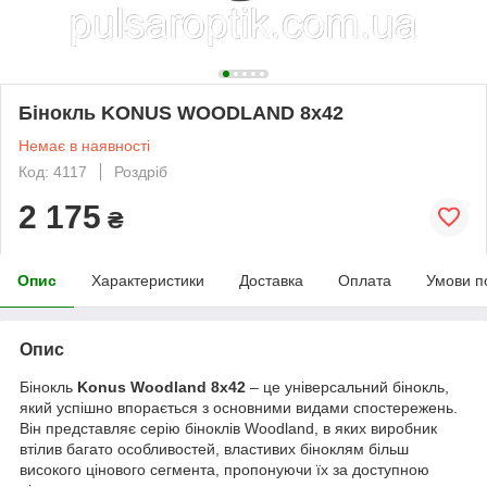
Бінокль KONUS WOODLAND 8x42
Немає в наявності
Код: 4117
Роздріб
2 175
₴
Опис
Характеристики
Доставка
Оплата
Умови п
Опис
Бінокль
Konus Woodland 8x42
– це універсальний бінокль,
який успішно впорається з основними видами спостережень.
Він представляє серію біноклів Woodland, в яких виробник
втілив багато особливостей, властивих біноклям більш
високого цінового сегмента, пропонуючи їх за доступною