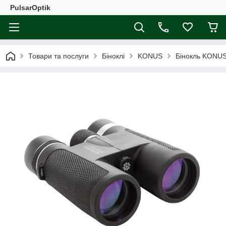
PulsarOptik
Товари та послуги
Біноклі
KONUS
Бінокль KONU