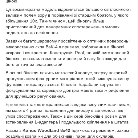
ціною.
Ця восьмикратна модель відрізняється більшою світлосилою і
великим полем зору в порівнянні зі старшим братом, у якого
збільшення 10х. Таким чином, цей бінокль більш
пристосований для панорамних спостережень в умовах
недостатнього освітлення.
Завдяки багатошаровому просвітленню оптичних поверхонь і
використанню скла BaK-4 в призмах, зображення в біноклі
яскраве і контрастне. Конструкція Roof, по якій виготовлений
бінокль, дозволила зменшити розміри й вагу без шкоди для
його оптичних властивостей.
В основі бінокля лежить металевий корпус, зверху покритий
прогумованим фактурним матеріалом, який виконує захисну
функцію і покращує захват бінокля. Барабани керування
фокусуванням та корекцією діоптрій мають таке ж рифлення
для зручнішого регулювання.
Ергономіка також покращилася завдяки висувним наочникам,
які мають 4 різних положення для вибору в залежності від
умов спостереження. Також в цій серії біноклів є роз'єм для
встановлення L-адаптера і подальшого кріплення на штатив.
Разом з
Konus Woodland 8x42
йде чохол з ременем, захисні
роздільні ковпачки для об'єктивів і парні для окулярів,