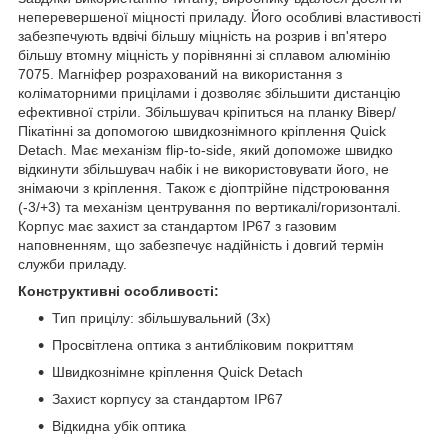
неперевершеної міцності приладу. Його особливі властивості
забезпечують вдвічі більшу міцність на розрив і вп'ятеро
більшу втомну міцність у порівнянні зі сплавом алюмінію
7075. Магніфер розрахований на використання з
коліматорними прицілами і дозволяє збільшити дистанцію
ефективної стріли. Збільшувач кріпиться на планку Вівер/
Пікатінні за допомогою швидкознімного кріплення Quick
Detach. Має механізм flip-to-side, який допоможе швидко
відкинути збільшувач набік і не використовувати його, не
знімаючи з кріплення. Також є діоптрійне підстроювання
(-3/+3) та механізм центрування по вертикалі/горизонталі.
Корпус має захист за стандартом IP67 з газовим
наповненням, що забезпечує надійність і довгий термін
служби приладу.
Конструктивні особливості:
Тип прицілу: збільшувальний (3х)
Просвітлена оптика з антибліковим покриттям
Швидкознімне кріплення Quick Detach
Захист корпусу за стандартом IP67
Відкидна убік оптика