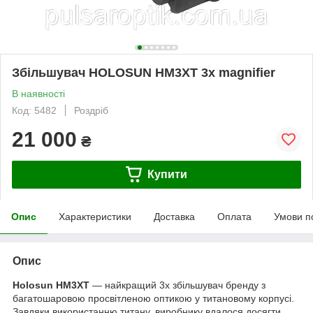
Збільшувач HOLOSUN HM3XT 3x magnifier
В наявності
Код: 5482
Роздріб
21 000
₴
Купити
Опис
Характеристики
Доставка
Оплата
Умови п
Опис
Holosun HM3XT
— найкращий 3х збільшувач бренду з
багатошаровою просвітленою оптикою у титановому корпусі.
Завдяки використанню титану, виробнику вдалося досягти