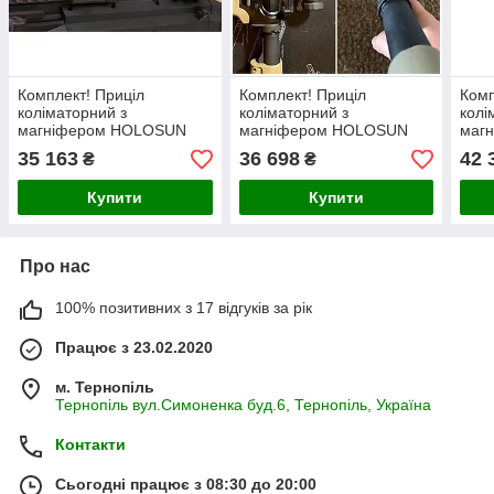
Комплект! Приціл
Комплект! Приціл
Комп
коліматорний з
коліматорний з
колі
магніфером HOLOSUN
магніфером HOLOSUN
маг
HS512C & HM3X
HS503CU & HM3XT
HS5
35 163
36 698
42 
₴
₴
Купити
Купити
Про нас
100% позитивних з 17 відгуків за рік
Працює з 23.02.2020
м. Тернопіль
Тернопіль вул.Симоненка буд.6, Тернопіль, Україна
Контакти
Сьогодні працює з 08:30 до 20:00