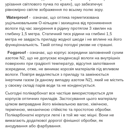
урізання світлового пучка по краях), що забезпечує
рівномірно світле зображення по всьому полю зору.
Waterproof
- означає, що оптика герметизована
ущільнювальним О-кільцем і захищена від проникнення
вологи під час занурення в рідину протягом 3 хвилин на
глибину 1,5 метра. Статичний тиск рідини на глибині 1,5
метра не завдасть приладу жодної шкоди і не вплине на його
функціональність. Такій оптиці погодні умови не страшні.
Fogproof
- означає, що корпус зсередини заповнений сухим
азотом N2, що не допускає конденсації вологи на внутрішніх
поверхнях при градієнті температур, відсутня запотівання
зсередини, отже, не виникає корозія матеріалів під впливом
вологи. Повітря видаляється з приладу та замінюється
інертним газом (в даному випадку азотом N2), який не містить
у своєму складі парів води та не конденсується.
Сьогодні полікарбонат все частіше використовується для
корпусів оптичних приладів. Застосування цього матеріалу
цілком виправдане його мінімальною вагою, хімічною,
термічною, механічною стійкістю та простотою обробки.
Полікарбонатні корпуси легкі і в той же час міцні. Вони не
вимагають додаткової дорогої фінішної обробки, як
анодування або фарбування.