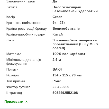
Заповнення газом
Да
Захист
Вологозахищені
Газонаповнені Ударостійкі
Колір
Green
Кратність наближення
9х - 27х
Країна реєстрації бренду
Великобританія
Країна-виробник товару
Китай
Лінзи
З повним багатошаровим
просвітленням (Fully Multi
coated)
Матеріал
100% полікарбонат
Мінімальна дистанція
2.5 м
фокусування
Призми
BAK4
Розміри
194 x 115 x 70 мм
Тип призми
Porro
Фактор сутінків
22.4 - 38.9
Штрихкод
5054492552108
Приховати