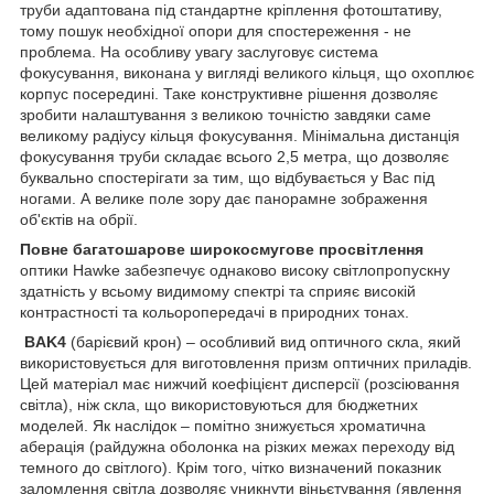
труби адаптована під стандартне кріплення фотоштативу,
тому пошук необхідної опори для спостереження - не
проблема. На особливу увагу заслуговує система
фокусування, виконана у вигляді великого кільця, що охоплює
корпус посередині. Таке конструктивне рішення дозволяє
зробити налаштування з великою точністю завдяки саме
великому радіусу кільця фокусування. Мінімальна дистанція
фокусування труби складає всього 2,5 метра, що дозволяє
буквально спостерігати за тим, що відбувається у Вас під
ногами. А велике поле зору дає панорамне зображення
об'єктів на обрії.
Повне багатошарове широкосмугове просвітлення
оптики Hawke забезпечує однаково високу світлопропускну
здатність у всьому видимому спектрі та сприяє високій
контрастності та кольоропередачі в природних тонах.
BAK4
(барієвий крон) – особливий вид оптичного скла, який
використовується для виготовлення призм оптичних приладів.
Цей матеріал має нижчий коефіцієнт дисперсії (розсіювання
світла), ніж скла, що використовуються для бюджетних
моделей. Як наслідок – помітно знижується хроматична
аберація (райдужна оболонка на різких межах переходу від
темного до світлого). Крім того, чітко визначений показник
заломлення світла дозволяє уникнути віньєтування (явлення