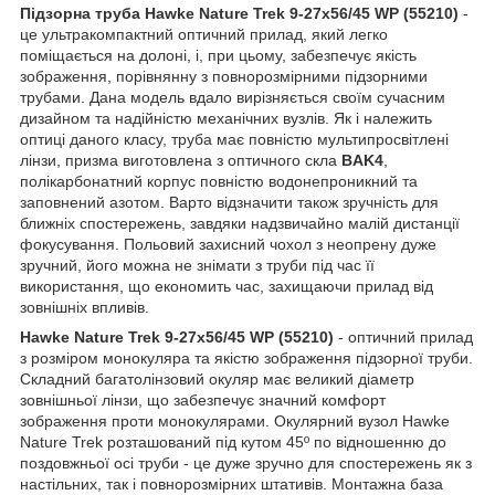
Підзорна труба Hawke Nature Trek 9-27x56/45 WP (55210)
-
це ультракомпактний оптичний прилад, який легко
поміщається на долоні, і, при цьому, забезпечує якість
зображення, порівнянну з повнорозмірними підзорними
трубами. Дана модель вдало вирізняється своїм сучасним
дизайном та надійністю механічних вузлів. Як і належить
оптиці даного класу, труба має повністю мультипросвітлені
лінзи, призма виготовлена з оптичного скла
BAK4
,
полікарбонатний корпус повністю водонепроникний та
заповнений азотом. Варто відзначити також зручність для
ближніх спостережень, завдяки надзвичайно малій дистанції
фокусування. Польовий захисний чохол з неопрену дуже
зручний, його можна не знімати з труби під час її
використання, що економить час, захищаючи прилад від
зовнішніх впливів.
Hawke Nature Trek 9-27x56/45 WP (55210)
- оптичний прилад
з розміром монокуляра та якістю зображення підзорної труби.
Складний багатолінзовий окуляр має великий діаметр
зовнішньої лінзи, що забезпечує значний комфорт
зображення проти монокулярами. Окулярний вузол Hawke
Nature Trek розташований під кутом 45º по відношенню до
поздовжньої осі труби - це дуже зручно для спостережень як з
настільних, так і повнорозмірних штативів. Монтажна база