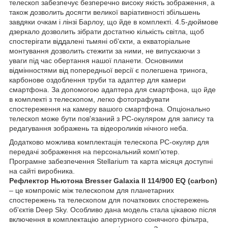
телескоп забезпечує безперечно високу якість зображення, а
також дозволить досягти великої варіативності збільшень
завдяки очкам і лінзі Барлоу, що йде в комплекті. 4.5-дюймове
дзеркало дозволить зібрати достатню кількість світла, щоб
спостерігати віддалені тьмяні об'єкти, а екваторіальне
монтування дозволить стежити за ними, не випускаючи з
уваги під час обертання нашої планети. Основними
відмінностями від попередньої версії є полегшена тринога,
карбонове оздоблення труби та адаптер для камери
смартфона. За допомогою адаптера для смартфона, що йде
в комплекті з телескопом, легко фотографувати
спостереження на камеру вашого смартфона. Опціонально
телескоп може бути пов'язаний з PC-окуляром для запису та
редагування зображень та відеороликів нічного неба.
Додатково можлива комплектація телескопа РС-окуляр для
передачі зображення на персональний комп'ютер.
Програмне забезпечення Stellarium та карта місяця доступні
на сайті виробника.
Рефлектор Ньютона Bresser Galaxia II 114/900 EQ (carbon)
– це компроміс між телескопом для планетарних
спостережень та телескопом для початкових спостережень
об'єктів Deep Sky. Особливо дана модель стала цікавою після
включення в комплектацію апертурного сонячного фільтра,