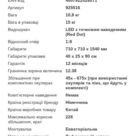
EAN код
4007922028071
Артикул
925516
Вага
10,8 кг
Вага в упаковці
15 кг
Видошукач
LED з точковим наведенням
(Red Dot)
Відносний отвір
1:8
Габарити
710 х 710 х 1540 мм
Габарити упаковки
40 х 25 х 90 см
Гарантія
12 місяців
Гранична зоряна величина
12.38
Збільшення при
45x - 675x (при використанні
комплектних окулярах
окулярів та лінз, що йдуть у
комплекті)
Комп'ютерне наведення
Немає
Країна реєстрації бренду
Німеччина
Країна-виробник товару
Китай
Максимально корисне
228
збільшення, крат:
Монтувалка
Екваторіальна