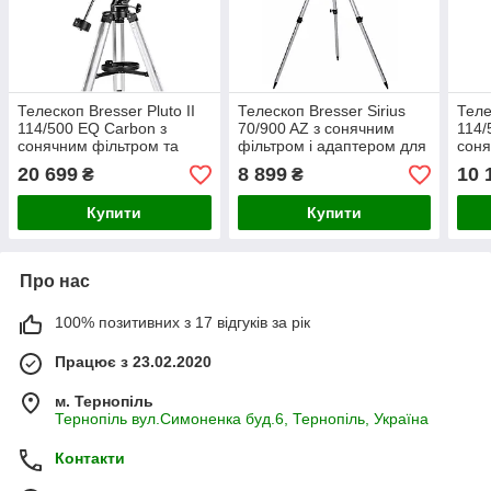
Телескоп Bresser Pluto II
Телескоп Bresser Sirius
Теле
114/500 EQ Carbon з
70/900 AZ з сонячним
114/
сонячним фільтром та
фільтром і адаптером для
соня
адаптером для
смартфона (4512001)
ада
20 699
8 899
10 
₴
₴
смартфона (4614500)
смар
Купити
Купити
Про нас
100% позитивних з 17 відгуків за рік
Працює з 23.02.2020
м. Тернопіль
Тернопіль вул.Симоненка буд.6, Тернопіль, Україна
Контакти