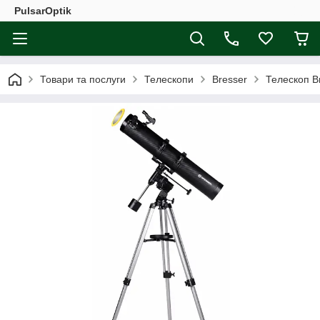
PulsarOptik
Товари та послуги
Телескопи
Bresser
Телескоп B