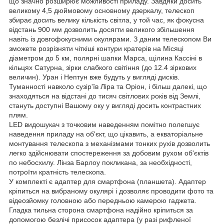
що значно розширює можливості приладу. Завдяки досить
великому 4,5 дюймовому основному дзеркалу, телескоп
збирає досить велику кількість світла, у той час, як фокусна
відстань 900 мм дозволить досягти великого збільшення
навіть із довгофокусними окулярами. З даним телескопом Ви
зможете розрізняти чіткіші контури кратерів на Місяці
діаметром до 5 км, полярні шапки Марса, щілина Кассіні в
кільцях Сатурна, зірки слабкого світіння (до 12.4 зіркових
величин). Уран і Нептун вже будуть у вигляді дисків.
Туманності навколо сузір'їв Ліра та Оріон, і більш далекі, що
знаходяться на відстані до тисяч світлових років від Землі,
стануть доступні Вашому оку у вигляді досить контрастних
плям.
LED видошукач з точковим наведенням помітно полегшує
наведення приладу на об'єкт, що цікавить, а екваторіальне
монтування телескопа з механізмами тонких рухів дозволить
легко здійснювати спостереження за добовим рухом об'єктів
по небосхилу. Лінза Барлоу покликана, за необхідності,
потроїти кратність телескопа.
У комплекті є адаптер для смартфона (планшета). Адаптер
кріпиться на вибраному окулярі і дозволяє проводити фото та
відеозйомку головною або передньою камерою гаджета.
Гладка тильна сторона смартфона надійно кріпиться за
допомогою безлічі присосок адаптера (у разі рифленої