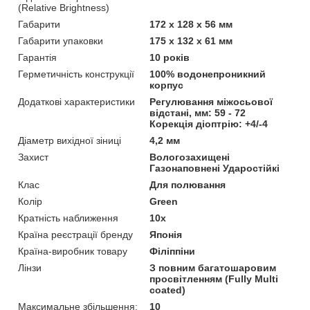
(Relative Brightness)
Габарити
172 х 128 x 56 мм
Габарити упаковки
175 х 132 x 61 мм
Гарантія
10 років
Герметичність конструкції
100% водонепроникний
корпус
Додаткові характеристики
Регулювання міжосьової
відстані, мм: 59 - 72
Корекція діоптрію: +4/-4
Діаметр вихідної зіниці
4,2 мм
Захист
Вологозахищені
Газонаповнені Ударостійкі
Клас
Для полювання
Колір
Green
Кратність наближення
10х
Країна реєстрації бренду
Японія
Країна-виробник товару
Філіппіни
Лінзи
З повним багатошаровим
просвітленням (Fully Multi
coated)
Максимальне збільшення:
10