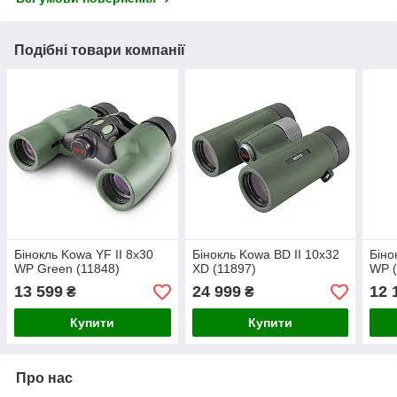
Подібні товари компанії
Бінокль Kowa YF II 8x30
Бінокль Kowa BD II 10x32
Біно
WP Green (11848)
XD (11897)
WP (
13 599
24 999
12 
₴
₴
Купити
Купити
Про нас