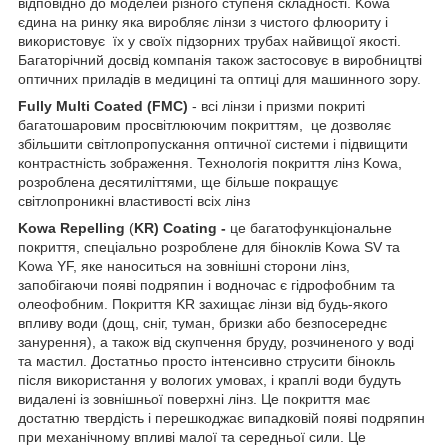
відповідно до моделей різного ступеня складності. Kowa
єдина на ринку яка виробляє лінзи з чистого флюориту і
використовує їх у своїх підзорних трубах найвищої якості.
Багаторічний досвід компанія також застосовує в виробництві
оптичних приладів в медицині та оптиці для машинного зору.
Fully Multi Coated (FMC)
- всі лінзи і призми покриті
багатошаровим просвітлюючим покриттям, це дозволяє
збільшити світлопропускання оптичної системи і підвищити
контрастність зображення. Технологія покриття лінз Kowa,
розроблена десятиліттями, ще більше покращує
світлопроникні властивості всіх лінз
Kowa
Repelling
(
KR) Coating -
це багатофункціональне
покриття, спеціально розроблене для біноклів Kowa SV та
Kowa YF, яке наноситься на зовнішні сторони лінз,
запобігаючи появі подряпин і водночас є гідрофобним та
олеофобним. Покриття KR захищає лінзи від будь-якого
впливу води (дощ, сніг, туман, бризки або безпосереднє
занурення), а також від скупчення бруду, розчиненого у воді
та мастил. Достатньо просто інтенсивно струсити бінокль
після використання у вологих умовах, і краплі води будуть
видалені із зовнішньої поверхні лінз. Це покриття має
достатню твердість і перешкоджає випадковій появі подряпин
при механічному впливі малої та середньої сили. Це