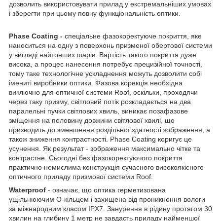
дозволить використовувати прилад у екстремальніших умовах
і зберегти при цьому повну функціональність оптики.
Phase Coating -
спеціальне фазокоректуюче покриття, яке
наноситься на одну з поверхонь призменої обертової системи
у вигляді найтонших шарів. Вартість такого покриття дуже
висока, а процес нанесення потребує прецизійної точності,
тому таке технологічне ускладнення можуть дозволити собі
імениті виробники оптики. Фазова корекція необхідна
виключно для оптичної системи Roof, оскільки, проходячи
через таку призму, світловий потік розкладається на два
паралельні пучки світлових хвиль, виникає позафазове
зміщення на половину довжини світлової хвилі, що
призводить до зменшення роздільної здатності зображення, а
також зниження контрастності. Phase Coating коригує це
усунення. Як результат - зображення максимально чітке та
контрастне. Сьогодні без фазокоректуючого покриття
практично немислима конструкція сучасного високоякісного
оптичного приладу призмової системи Roof.
Waterproof
- означає, що оптика герметизована
ущільнюючим О-кільцем і захищена від проникнення вологи
за міжнародним класом IPX7. Занурення в рідину протягом 30
хвилин на глибину 1 метр не завдасть приладу найменшої