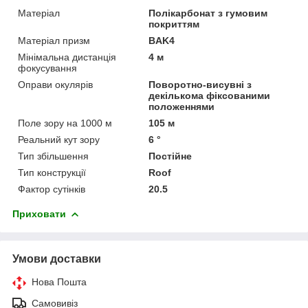
Матеріал
Полікарбонат з гумовим
покриттям
Матеріал призм
BAK4
Мінімальна дистанція
4 м
фокусування
Оправи окулярів
Поворотно-висувні з
декількома фіксованими
положеннями
Поле зору на 1000 м
105 м
Реальний кут зору
6 °
Тип збільшення
Постійне
Тип конструкції
Roof
Фактор сутінків
20.5
Приховати
Умови доставки
Нова Пошта
Самовивіз