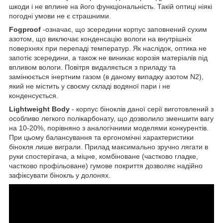
шкоди і не вплине на його функціональність. Такій оптиці ніякі
погодні умови не є страшними.
Fogproof
-означає, що зсередини корпус заповнений сухим
азотом, що виключає конденсацію вологи на внутрішніх
поверхнях при перепаді температур. Як наслідок, оптика не
запотіє зсередини, а також не виникає корозія матеріалів під
впливом вологи. Повітря видаляється з приладу та
замінюється інертним газом (в даному випадку азотом N2),
який не містить у своєму складі водяної пари і не
конденсується.
Lightweight Body
- корпус біноклів даної серії виготовлений з
особливо легкого полікарбонату, що дозволило зменшити вагу
на 10-20%, порівняно з аналогічними моделями конкурентів.
При цьому балансування та ергономічні характеристики
бінокля лише виграли. Прилад максимально зручно лягати в
руки спостерігача, а міцне, комбіноване (частково гладке,
частково профільоване) гумове покриття дозволяє надійно
зафіксувати бінокль у долонях.