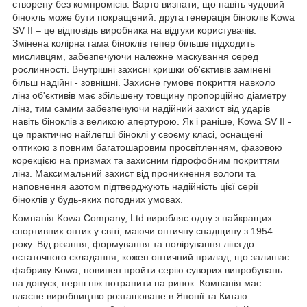
створену без компромісів. Варто визнати, що навіть чудовий
бінокль може бути покращений: друга генерація біноклів Kowa
SV II – це відповідь виробника на відгуки користувачів.
Змінена колірна гама біноклів тепер більше підходить
мисливцям, забезпечуючи належне маскування серед
рослинності. Внутрішні захисні кришки об'єктивів замінені
більш надійні - зовнішні. Захисне гумове покриття навколо
лінз об'єктивів має збільшену товщину пропорційно діаметру
лінз, тим самим забезпечуючи надійний захист від ударів
навіть біноклів з великою апертурою. Як і раніше, Kowa SV II -
це практично найлегші біноклі у своєму класі, оснащені
оптикою з повним багатошаровим просвітленням, фазовою
корекцією на призмах та захисним гідрофобним покриттям
лінз. Максимальний захист від проникнення вологи та
наповнення азотом підтверджують надійність цієї серії
біноклів у будь-яких погодних умовах.
Компанія Kowa Company, Ltd.виробляє одну з найкращих
спортивних оптик у світі, маючи оптичну спадщину з 1954
року. Від різання, формування та полірування лінз до
остаточного складання, кожен оптичний прилад, що залишає
фабрику Kowa, повинен пройти серію суворих випробувань
на допуск, перш ніж потрапити на ринок. Компанія має
власне виробництво розташоване в Японії та Китаю