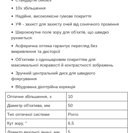
10x збільшення
Надійне, високоякісне гумове покриття
УФ - захист для захисту очей від сонячного проміння
Ширококутне поле зору для об’єктів, що швидко
рухаються.
Асферична оптика гарантує перегляд без
викривлення та дисторсії
Об’єктиви з одношаровим покриттям для
максимальної яскравості й контрастності зображень
Зручний центральний диск для швидкого
фокусування
Вбудована діоптрійна корекція
Оптичне збільшення, х
10
Діаметр об'єктива, мм
50
Тип оптичної системи
Porro
Кут зору, °
6,5
Діаметр вихідної зіниці, мм
5