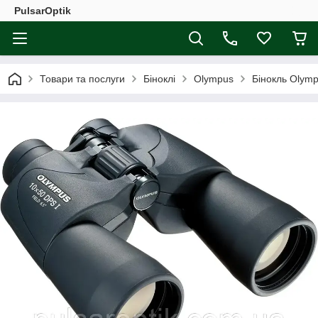
PulsarOptik
Товари та послуги
Біноклі
Olympus
Бінокль Olymp