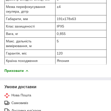
Межа перефокусування
±4
окуляра, дптр
Габарити, мм
191х178х63
Клас захищеності
IPX5
Вага, кг
0,855
Макс. дальність
5
вимірювання, м
Гарантія, міс
120
Країна походження
Япония
Приховати
Умови доставки
Нова Пошта
Самовивіз
Доставка кур'єром