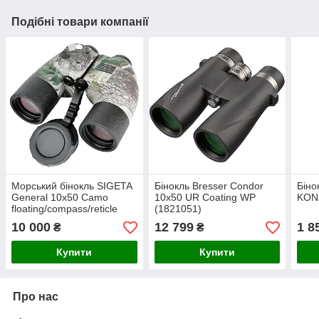
Подібні товари компанії
Морський бінокль SIGETA
Бінокль Bresser Condor
Бін
General 10x50 Camo
10x50 UR Coating WP
KON
floating/compass/reticle
(1821051)
10 000
12 799
1 8
₴
₴
Купити
Купити
Про нас