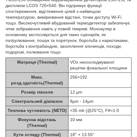
дисплеєм LCOS 720×540. Він підтримує функції
спостереження, відстеження цілей з найвищою
температурою, вимірювання відстані, точки доступу Wi-Fi
тощо. Високочутливий вбудований термодетектор забезпечує
чітке зображення навіть у повній темряві. Монокуляр в
основному застосовується для таких сценаріїв, як
патрулювання, пошук та порятунок, боротьба з наркотиками,
боротьба з контрабандою, захоплення злочинців, походи,
подорожі, полювання тощо.
Матриця (Thermal)
VOx неохолоджуваної
решітки фокальної площини
Макс.
256×192
розд.здатність(Thermal)
Розмір пікселя
12 μm
Спектральний діапазон
8μm - 14μm
Теплова чутливість (NETD)
<35 mk (@25°C), F#=1.0
Фокусна відстань
10 мм
(Thermal)
Кути огляду (Thermal)
18° × 13.55°