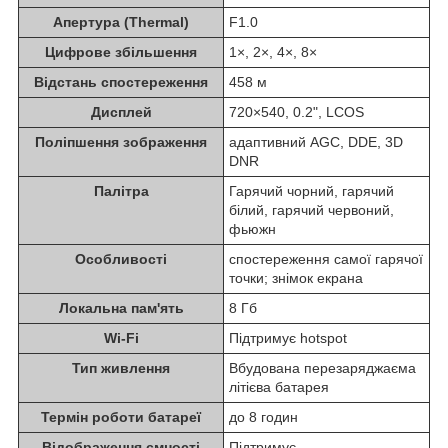
Апертура (Thermal)
F1.0
Цифрове збільшення
1×, 2×, 4×, 8×
Відстань спостереження
458 м
Дисплей
720×540, 0.2", LCOS
Поліпшення зображення
адаптивний AGC, DDE, 3D
DNR
Палітра
Гарячий чорний, гарячий
білий, гарячий червоний,
фьюжн
Особливості
спостереження самої гарячої
точки; знімок екрана
Локальна пам'ять
8 Гб
Wi-Fi
Підтримує hotspot
Тип живлення
Вбудована перезаряджаєма
літієва батарея
Термін роботи батареї
до 8 годин
Відображення ємності
Підтримує