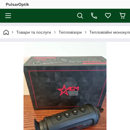
PulsarOptik
Товари та послуги
Тепловізори
Тепловізійні монокул