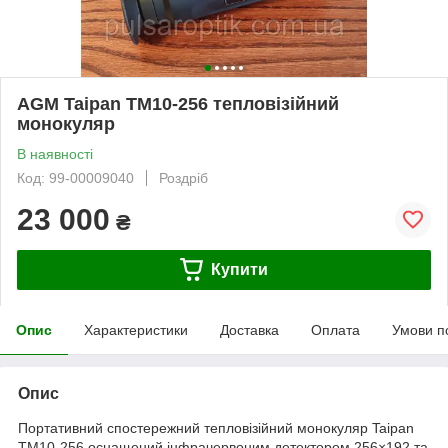
AGM Taipan TM10-256 тепловізійний
монокуляр
В наявності
Код: 99-00009040
Роздріб
23 000
₴
Купити
Опис
Характеристики
Доставка
Оплата
Умови п
Опис
Портативний спостережний тепловізійний монокуляр Taipan
TM10-256 оснащений інфрачервоним детектором 256×192 та