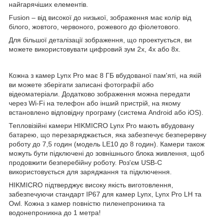
найгарячіших елементів.
Fusion – від високої до низької, зображення має колір від
білого, жовтого, червоного, рожевого до фіолетового.
Для більшої деталізації зображення, що проектується, ви
можете використовувати цифровий зум 2х, 4х або 8х.
Кожна з камер Lynx Pro має 8 ГБ вбудованої пам'яті, на якій
ви можете зберігати записані фотографії або
відеоматеріали. Додатково зображення можна передати
через Wi-Fi на телефон або інший пристрій, на якому
встановлено відповідну програму (система Android або iOS).
Тепловізійні камери HIKMICRO Lynx Pro мають вбудовану
батарею, що перезаряджається, яка забезпечує безперервну
роботу до 7,5 годин (модель LE10 до 8 годин). Камери також
можуть бути підключені до зовнішнього блока живлення, щоб
продовжити безперебійну роботу. Роз'єм USB-C
використовується для заряджання та підключення.
HIKMICRO підтверджує високу якість виготовлення,
забезпечуючи стандарт IP67 для камер Lynx, Lynx Pro LH та
Owl. Кожна з камер повністю пиленепроникна та
водонепроникна до 1 метра!