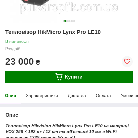
Тепловізор HikMicro Lynx Pro LE10
В наявності
Роздріб
23 000
₴
Купити
Опис
Характеристики
Доставка
Оплата
Умови п
Опис
Тепловізор Hikvision HikMicro Lynx Pro LE10 на матриці
VOX 256 × 192 px / 12 μm та об'єктиві 10 мм з Wi-Fi
виявлення 1239 метрів (Китай)