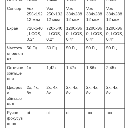
Сенсор
Vox
Vox
Vox
Vox
Vox
256х192
256х192
384х288
384х288
384х288
12 мкм
12 мкм
12 мкм
12 мкм
12 мкм
Екран
720х540
720х540
1280х96
1280х96
1280х96
, LCOS,
, LCOS,
0, LCOS,
0, LCOS,
0, LCOS,
0,2"
0,2"
0,4"
0,4"
0,4"
Частота
50 Гц
50 Гц
50 Гц
50 Гц
50 Гц
оновлен
ня
Оптичне
1х
1,42х
1,47х
1,86х
2,45х
збільше
ння
Цифров
2х, 4х,
2х, 4х,
2х, 4х,
2х, 4х,
2х, 4х,
е
8х
8х
8х
8х
8х
збільше
ння
Ручне
ні
ні
ні
так
так
фокусув
ання