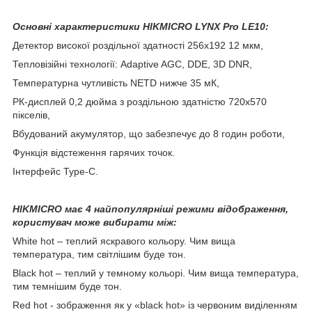
Основні характеристики HIKMICRO LYNX Pro LE10:
Детектор високої роздільної здатності 256х192 12 мкм,
Тепловізійні технології: Adaptive AGC, DDE, 3D DNR,
Температурна чутливість NETD нижче 35 мК,
РК-дисплей 0,2 дюйма з роздільною здатністю 720х570
пікселів,
Вбудований акумулятор, що забезпечує до 8 годин роботи,
Функція відстеження гарячих точок.
Інтерфейс Type-C.
HIKMICRO має 4 найпопулярніші режими відображення,
користувач може вибирати між:
White hot – теплий яскравого кольору. Чим вища
температура, тим світлішим буде тон.
Black hot – теплий у темному кольорі. Чим вища температура,
тим темнішим буде тон.
Red hot - зображення як у «black hot» із червоним виділенням