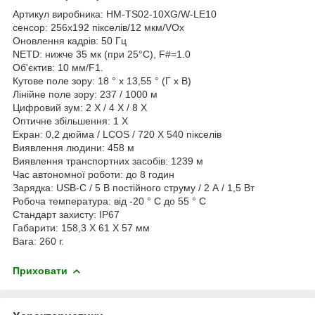
Артикул виробника: HM-TS02-10XG/W-LE10
сенсор: 256х192 пікселів/12 мкм/VOx
Оновлення кадрів: 50 Гц
NETD: нижче 35 мк (при 25°C), F#=1.0
Об'єктив: 10 мм/F1.
Кутове поле зору: 18 ° х 13,55 ° (Г х В)
Лінійне поле зору: 237 / 1000 м
Цифровий зум: 2 Х / 4 Х / 8 Х
Оптичне збільшення: 1 Х
Екран: 0,2 дюйма / LCOS / 720 Х 540 пікселів
Виявлення людини: 458 м
Виявлення транспортних засобів: 1239 м
Час автономної роботи: до 8 годин
Зарядка: USB-C / 5 В постійного струму / 2 А / 1,5 Вт
Робоча температура: від -20 ° C до 55 ° C
Стандарт захисту: IP67
Габарити: 158,3 Х 61 Х 57 мм
Вага: 260 г.
Приховати