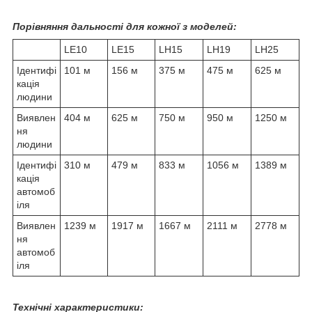
Порівняння дальності для кожної з моделей:
LE10
LE15
LH15
LH19
LH25
Ідентифі
101 м
156 м
375 м
475 м
625 м
кація
людини
Виявлен
404 м
625 м
750 м
950 м
1250 м
ня
людини
Ідентифі
310 м
479 м
833 м
1056 м
1389 м
кація
автомоб
іля
Виявлен
1239 м
1917 м
1667 м
2111 м
2778 м
ня
автомоб
іля
Технічні характеристики: