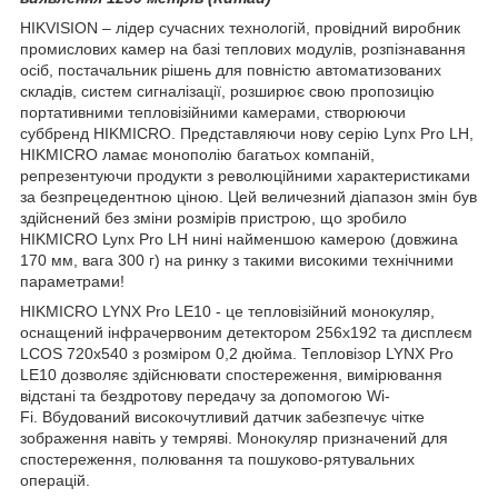
HIKVISION – лідер сучасних технологій, провідний виробник
промислових камер на базі теплових модулів, розпізнавання
осіб, постачальник рішень для повністю автоматизованих
складів, систем сигналізації, розширює свою пропозицію
портативними тепловізійними камерами, створюючи
суббренд HIKMICRO. Представляючи нову серію Lynx Pro LH,
HIKMICRO ламає монополію багатьох компаній,
репрезентуючи продукти з революційними характеристиками
за безпрецедентною ціною. Цей величезний діапазон змін був
здійснений без зміни розмірів пристрою, що зробило
HIKMICRO Lynx Pro LH нині найменшою камерою (довжина
170 мм, вага 300 г) на ринку з такими високими технічними
параметрами!
HIKMICRO LYNX Pro LE10 - це тепловізійний монокуляр,
оснащений інфрачервоним детектором 256х192 та дисплеєм
LCOS 720х540 з розміром 0,2 дюйма. Тепловізор LYNX Pro
LE10 дозволяє здійснювати спостереження, вимірювання
відстані та бездротову передачу за допомогою Wi-
Fi. Вбудований високочутливий датчик забезпечує чітке
зображення навіть у темряві. Монокуляр призначений для
спостереження, полювання та пошуково-рятувальних
операцій.