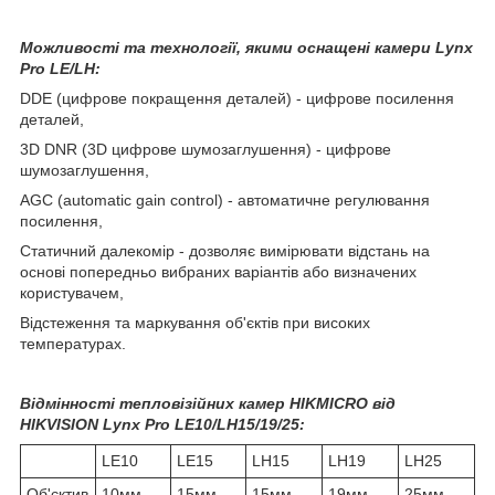
Можливості та технології, якими оснащені камери Lynx
Pro LE/LH:
DDE (цифрове покращення деталей) - цифрове посилення
деталей,
3D DNR (3D цифрове шумозаглушення) - цифрове
шумозаглушення,
AGC (automatic gain control) - автоматичне регулювання
посилення,
Статичний далекомір - дозволяє вимірювати відстань на
основі попередньо вибраних варіантів або визначених
користувачем,
Відстеження та маркування об'єктів при високих
температурах.
Відмінності тепловізійних камер HIKMICRO від
HIKVISION Lynx Pro LE10/LH15/19/25:
LE10
LE15
LH15
LH19
LH25
Об'єктив
10мм
15мм
15мм
19мм
25мм