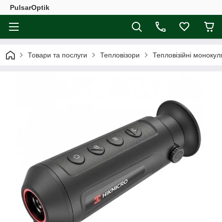
PulsarOptik
Товари та послуги
Тепловізори
Тепловізійні монокул