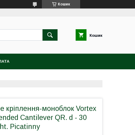
Кошик
Кошик
ЛАТА
е кріплення-моноблок Vortex
ended Cantilever QR. d - 30
ht. Picatinny