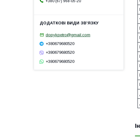
+380 (67) 968-05-20
dopykpetro@gmail.com
+380679680520
+380679680520
+380679680520
І