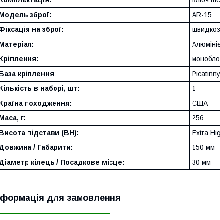
Модель зброї:
AR-15
Фіксація на зброї:
швидкоз
Матеріал:
Алюміні
Кріплення:
монобл
База кріплення:
Picatinn
Кількість в наборі, шт:
1
Країна походження:
США
Маса, г:
256
Висота підстави (BH):
Extra Hi
Довжина / Габарити:
150 мм
Діаметр кілець / Посадкове місце:
30 мм
нформація для замовлення