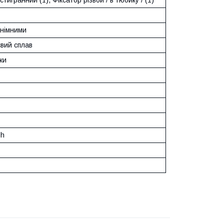
німними
євий сплав
оки
y
gh