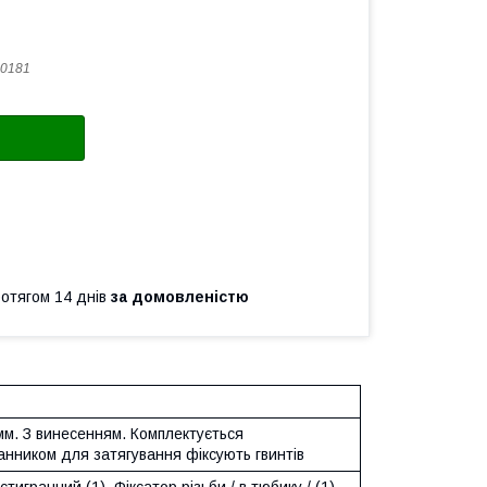
0181
ротягом 14 днів
за домовленістю
мм. З винесенням. Комплектується
анником для затягування фіксують гвинтів
тигранний (1), Фіксатор різьби / в тюбику / (1)