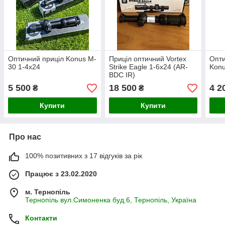
Оптичний приціл Konus M-
Приціл оптичний Vortex
Опти
30 1-4x24
Strike Eagle 1-6x24 (AR-
Konu
BDC IR)
5 500
18 500
4 2
₴
₴
Купити
Купити
Про нас
100% позитивних з 17 відгуків за рік
Працює з 23.02.2020
м. Тернопіль
Тернопіль вул.Симоненка буд.6, Тернопіль, Україна
Контакти