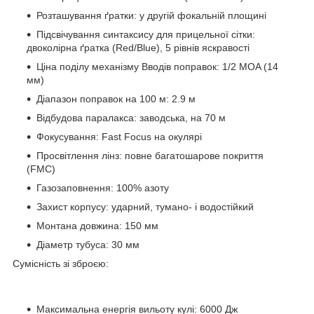
Розташування ґратки: у другій фокальній площині
Підсвічування синтаксису для прицельної сітки:
двоколірна ґратка (Red/Blue), 5 рівнів яскравості
Ціна поділу механізму Вводів поправок: 1/2 MOA (14
мм)
Діапазон поправок на 100 м: 2.9 м
Відбудова паралакса: заводська, на 70 м
Фокусування: Fast Focus на окулярі
Просвітлення лінз: повне багатошарове покриття
(FMC)
Газозаповнення: 100% азоту
Захист корпусу: ударний, тумано- і водостійкий
Монтана довжина: 150 мм
Діаметр тубуса: 30 мм
Сумісність зі зброєю:
Максимальна енергія вильоту кулі: 6000 Дж