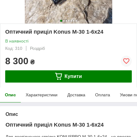
Оптичний приціл Konus M-30 1-6x24
В наявності
Код: 310
Роздріб
8 300
₴
Купити
Опис
Характеристики
Доставка
Оплата
Умови п
Опис
Оптичний приціл Konus M-30 1-6x24
Для досвідченого стрілка KONUSPRO M-30 1-6x24 - це просто