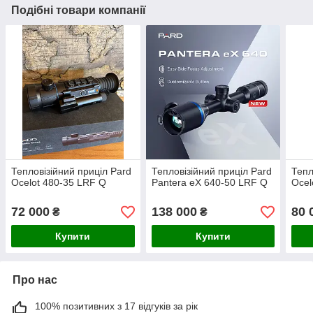
Подібні товари компанії
Тепловізійний приціл Pard
Тепловізійний приціл Pard
Тепл
Ocelot 480-35 LRF Q
Pantera eX 640-50 LRF Q
Ocel
72 000
138 000
80 
₴
₴
Купити
Купити
Про нас
100% позитивних з 17 відгуків за рік