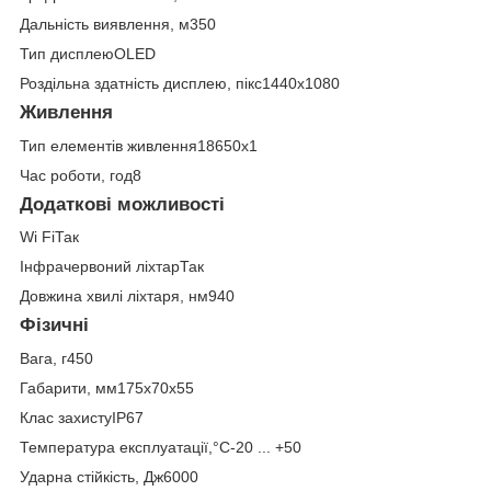
Дальність виявлення, м350
Тип дисплеюOLED
Роздільна здатність дисплею, пікс1440x1080
Живлення
Тип елементів живлення18650х1
Час роботи, год8
Додаткові можливості
Wi FiТак
Інфрачервоний ліхтарТак
Довжина хвилі ліхтаря, нм940
Фізичні
Вага, г450
Габарити, мм175x70x55
Клас захистуIP67
Температура експлуатації,°C-20 ... +50
Ударна стійкість, Дж6000