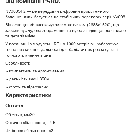
від компанії PARD.
NV008SP2 — це передовий цифровий приціл нічного
бачення, який базується на стабільних перевагах серії NV008.
Він оснащений високочутливим датчиком (2688x1520), що
забезпечує чудове зображення та відео з підвищеною чіткістю
та деталізацією.
У поєднанні з модулем LRF на 1000 метрів він забезпечує
точне визначення дальності для балістичних розрахунків і
точного влучення в ціль.
Особливості:
- компактний та ергономічний
- дальність вночі 350м
- фото- та відеозапис
Характеристики
Оптичні
Об'єктив, мм30
Оптичне збільшення, x4.5
Цифрове збільшення, x2