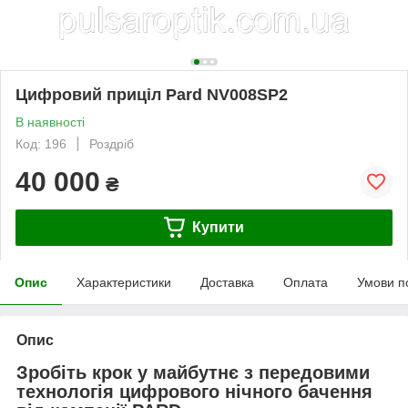
Цифровий приціл Pard NV008SP2
В наявності
Код: 196
Роздріб
40 000
₴
Купити
Опис
Характеристики
Доставка
Оплата
Умови п
Опис
Зробіть крок у майбутнє з передовими
технологія цифрового нічного бачення