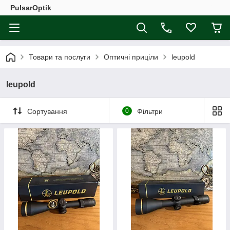
PulsarOptik
Товари та послуги
Оптичні приціли
leupold
leupold
Сортування
0
Фільтри