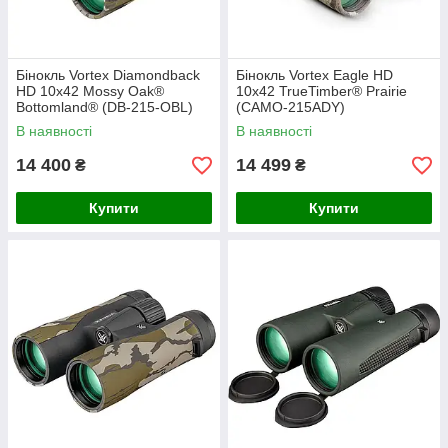
Бінокль Vortex Diamondback
Бінокль Vortex Eagle HD
HD 10x42 Mossy Oak®
10x42 TrueTimber® Prairie
Bottomland® (DB-215-OBL)
(CAMO-215ADY)
В наявності
В наявності
14 400
14 499
₴
₴
Купити
Купити