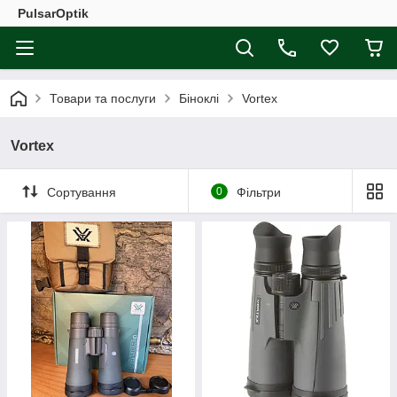
PulsarOptik
Товари та послуги
Біноклі
Vortex
Vortex
Сортування
0
Фільтри