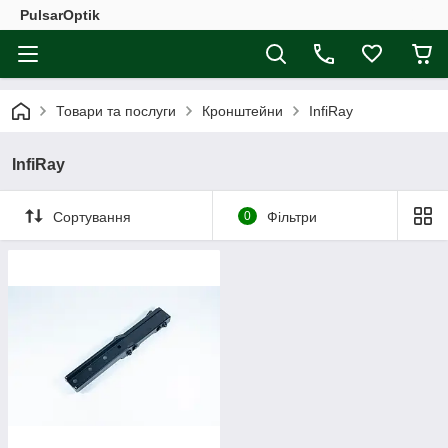
PulsarOptik
Товари та послуги
Кронштейни
InfiRay
InfiRay
Сортування
0
Фільтри