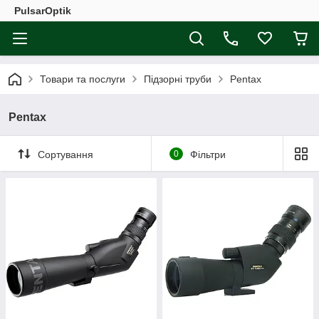
PulsarOptik
Товари та послуги
Підзорні труби
Pentax
Pentax
Сортування
0
Фільтри